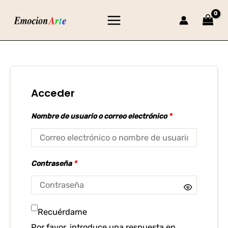
Ir
Main
al
Menu
contenido
Acceder
Nombre de usuario o correo electrónico
*
Contraseña
*
Recuérdame
Por favor, introduce una respuesta en