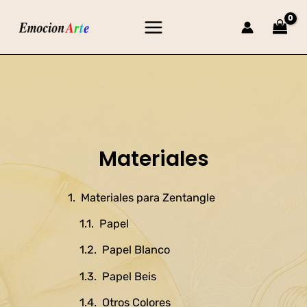
Ir
Main
al
Menu
contenido
Materiales
Materiales para Zentangle
Papel
Papel Blanco
Papel Beis
Otros Colores