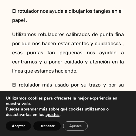
El rotulador nos ayuda a dibujar los tangles en el
papel .
Utilizamos rotuladores calibrados de punta fina
por que nos hacen estar atentos y cuidadosos ,
esas puntas tan pequeñas nos ayudan a
centrarnos y a poner cuidado y atención en la
línea que estamos haciendo.
El rotulador más usado por su trazo y por su
resistencia al deterioro con el tiempo por efectos
Utilizamos cookies para ofrecerte la mejor experiencia en
de la luz son los pigma microm de la marca
nuestra web.
Puedes aprender más sobre qué cookies utilizamos o
Sakura.
desactivarlas en los
ajustes
.
El 01 en color negro sería el tamaño mas usado
Aceptar
Rechazar
Ajustes
para las líneas y si tienes varios tamaños te