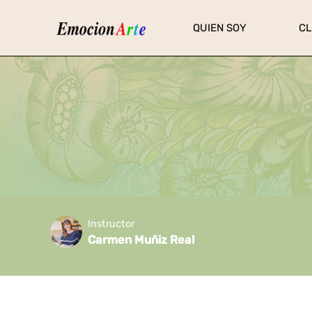
Ir
QUIEN SOY
C
al
contenido
Instructor
Carmen Muñiz Real