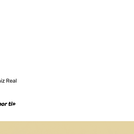
iz Real
or ti»