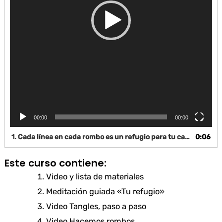
00:00
00:00
1. Cada línea en cada rombo es un refugio para tu calma.
0:06
Este curso contiene:
Video y lista de materiales
Meditación guiada «Tu refugio»
Video Tangles, paso a paso
Video Hacemos rombos