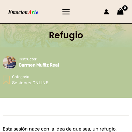
Ir
Main
al
Menu
contenido
Refugio
Instructor
Carmen Muñiz Real
Categoría
Sesiones ONLINE
Esta sesión nace con la idea de que sea, un refugio.